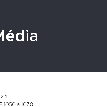
Média
2.1
AE 1050 a 1070