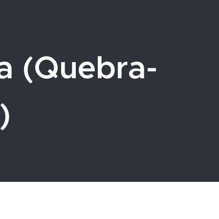
a (Quebra-
)